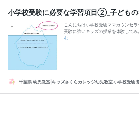
小学校受験に必要な学習項目②_子どもの
こんにちは小学校受験ママカウンセラ
受験に強いキッズの授業を体験してみよ
小
む
学
校
受
験
に
必
千葉県 幼児教室|キッズさくらカレッジ幼児教室 小学校受験 
要
な
学
習
項
目
②_
子
ど