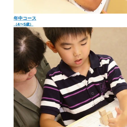
年中コース
（4〜5歳）