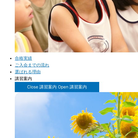
合格実績
ご入会までの流れ
選ばれる理由
講習案内
Close 講習案内
Open 講習案内