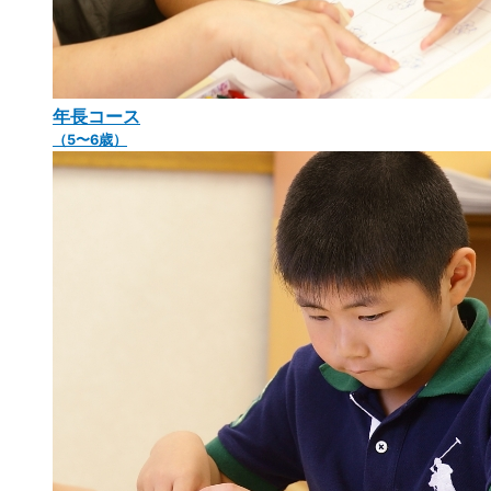
年長コース
（5〜6歳）