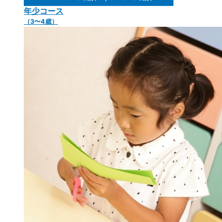
年少コース
（3〜4歳）