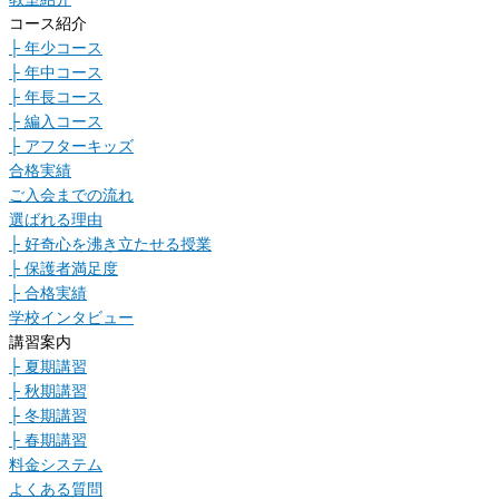
コース紹介
├ 年少コース
├ 年中コース
├ 年長コース
├ 編入コース
├ アフターキッズ
合格実績
ご入会までの流れ
選ばれる理由
├ 好奇心を沸き立たせる授業
├ 保護者満足度
├ 合格実績
学校インタビュー
講習案内
├ 夏期講習
├ 秋期講習
├ 冬期講習
├ 春期講習
料金システム
よくある質問