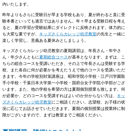
内いたします。
昨年よりもさらに受験日が早まる学校もあり、夏が終わると直に受
験本番といっても過言ではありません。年々早まる受験日程を考え
ると、夏の学習が受験結果にダイレクトに反映されます。体力的に
も大変な夏ですが、
キッズさくらカレッジ幼児教室
の先生と一緒に
楽しく学習し、意義ある夏休みとしましょう。
キッズさくらカレッジ幼児教室の夏期講習は、年長さん・年中さ
ん・年少さんともに
夏期総合コース
が基本となります。まずは、こ
ちらの総合コースを受講いただき、その上で年長さんは受験する学
校、また各自に何が必要かを考えたうえで他のコースを受講いただ
きます。今年の学校別対策講座は、昭和学院小学校・江戸川学園取
手小学校・千葉日本大学第一小学校・国府台女子学院小学部がござ
います。また、他の学校を希望の方は夏期個別授業も致します。何
が必要か、どのコースを受講すればよいのか分からない方は、
キッ
ズさくらカレッジ幼児教室
にご相談ください。志望校、お子様の状
況に応じてお話させていただきます。夏期の個別授業は授業枠に制
限がございますので、まずは教室までご相談ください。