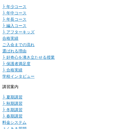
├ 年少コース
├ 年中コース
├ 年長コース
├ 編入コース
├ アフターキッズ
合格実績
ご入会までの流れ
選ばれる理由
├ 好奇心を沸き立たせる授業
├ 保護者満足度
├ 合格実績
学校インタビュー
講習案内
├ 夏期講習
├ 秋期講習
├ 冬期講習
├ 春期講習
料金システム
よくある質問