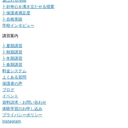
選ばれる理由
├ 好奇心を沸き立たせる授業
├ 保護者満足度
├ 合格実績
学校インタビュー
講習案内
├ 夏期講習
├ 秋期講習
├ 冬期講習
├ 春期講習
料金システム
よくある質問
保護者の声
ブログ
イベント
資料請求・お問い合わせ
体験学習のお申し込み
プライバシーポリシー
Instagram