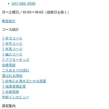
047-483-4550
月〜土曜日／10:00〜18:00（祝祭日を除く）
教室紹介
コース紹介
├ 年少コース
├ 年中コース
├ 年長コース
├ 編入コース
├ アフターキッズ
合格実績
ご入会までの流れ
選ばれる理由
├ 好奇心を沸き立たせる授業
├ 保護者満足度
├ 合格実績
学校インタビュー
講習案内