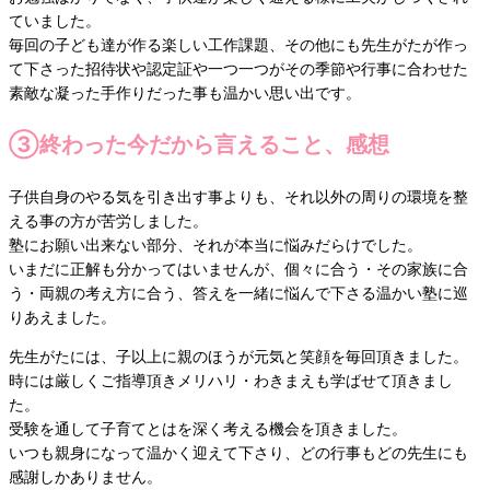
ていました。
毎回の子ども達が作る楽しい工作課題、その他にも先生がたが作っ
て下さった招待状や認定証や一つ一つがその季節や行事に合わせた
素敵な凝った手作りだった事も温かい思い出です。
③終わった今だから言えること、感想
子供自身のやる気を引き出す事よりも、それ以外の周りの環境を整
える事の方が苦労しました。
塾にお願い出来ない部分、それが本当に悩みだらけでした。
いまだに正解も分かってはいませんが、個々に合う・その家族に合
う・両親の考え方に合う、答えを一緒に悩んで下さる温かい塾に巡
りあえました。
先生がたには、子以上に親のほうが元気と笑顔を毎回頂きました。
時には厳しくご指導頂きメリハリ・わきまえも学ばせて頂きまし
た。
受験を通して子育てとはを深く考える機会を頂きました。
いつも親身になって温かく迎えて下さり、どの行事もどの先生にも
感謝しかありません。