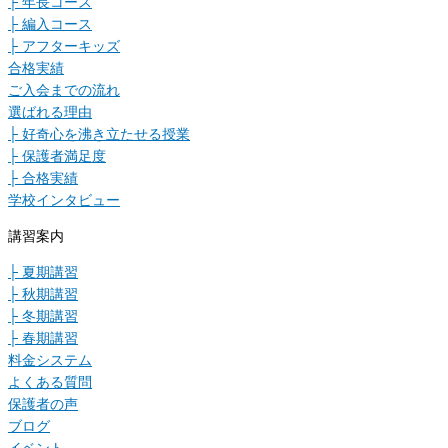
├ 年長コース
├ 編入コース
├ アフターキッズ
合格実績
ご入会までの流れ
選ばれる理由
├ 好奇心を沸き立たせる授業
├ 保護者満足度
├ 合格実績
学校インタビュー
講習案内
├ 夏期講習
├ 秋期講習
├ 冬期講習
├ 春期講習
料金システム
よくある質問
保護者の声
ブログ
イベント