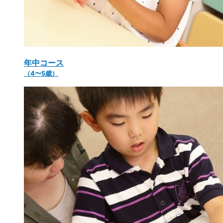
年中コース
（4〜5歳）