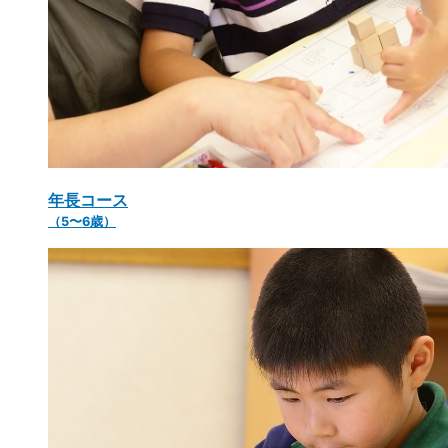
年長コース
（5〜6歳）