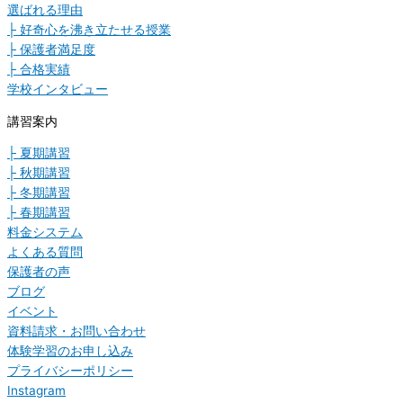
選ばれる理由
├ 好奇心を沸き立たせる授業
├ 保護者満足度
├ 合格実績
学校インタビュー
講習案内
├ 夏期講習
├ 秋期講習
├ 冬期講習
├ 春期講習
料金システム
よくある質問
保護者の声
ブログ
イベント
資料請求・お問い合わせ
体験学習のお申し込み
プライバシーポリシー
Instagram