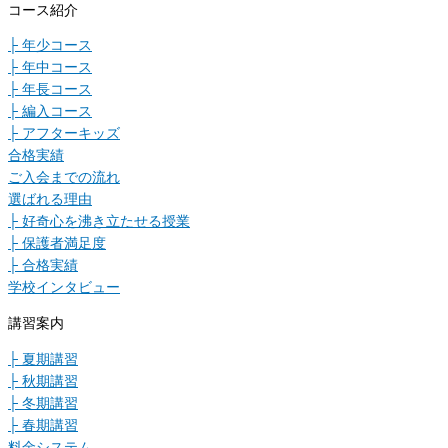
コース紹介
├ 年少コース
├ 年中コース
├ 年長コース
├ 編入コース
├ アフターキッズ
合格実績
ご入会までの流れ
選ばれる理由
├ 好奇心を沸き立たせる授業
├ 保護者満足度
├ 合格実績
学校インタビュー
講習案内
├ 夏期講習
├ 秋期講習
├ 冬期講習
├ 春期講習
料金システム