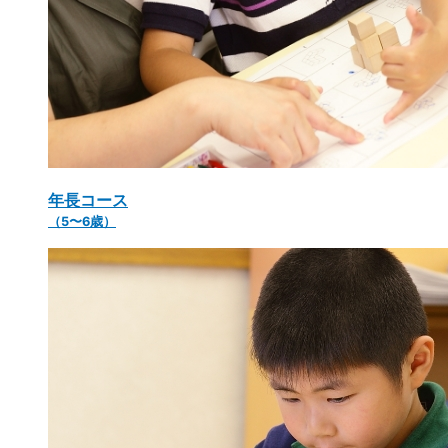
年長コース
（5〜6歳）