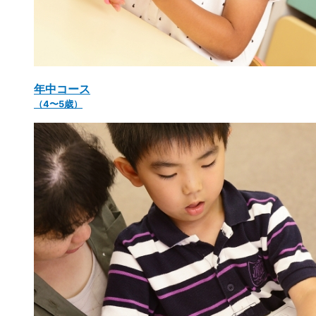
年中コース
（4〜5歳）